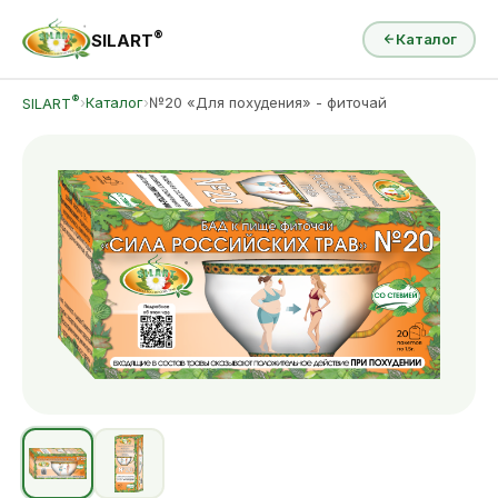
®
SILART
Каталог
®
›
Каталог
›
№20 «Для похудения» - фиточай
SILART