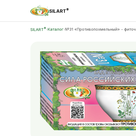
®
SILART
®
›
Каталог
›
№31 «Противопохмельный» - фиточ
SILART