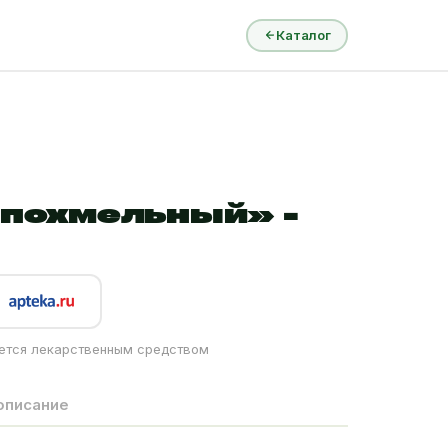
Каталог
похмельный» -
ется лекарственным средством
описание