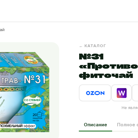
ай
← КАТАЛОГ
№31
«Противо
фиточай
Не явля
Описание
Полное 